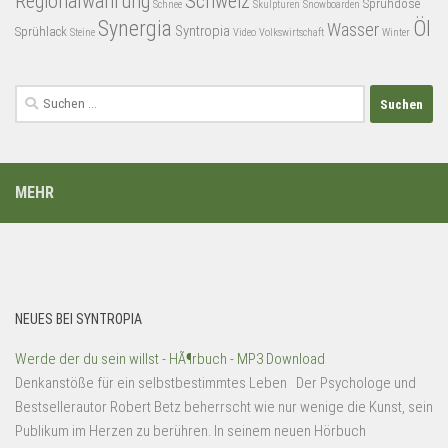
Regionalwährung
Schweiz
Sprühdose
Schnee
Skulpturen
Snowboarden
Synergia
Öl
Wasser
Syntropia
Sprühlack
Steine
Video
Volkswirtschaft
Winter
Suchen
nach:
MEHR
NEUES BEI SYNTROPIA
Werde der du sein willst - HÃ¶rbuch - MP3 Download
Denkanstöße für ein selbstbestimmtes Leben Der Psychologe und
Bestsellerautor Robert Betz beherrscht wie nur wenige die Kunst, sein
Publikum im Herzen zu berühren. In seinem neuen Hörbuch