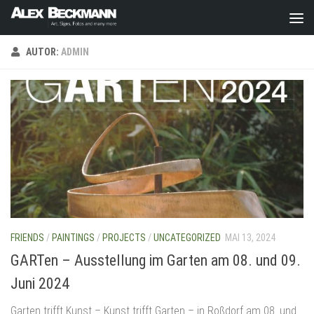
Zum Inhalt springen
AUTOR:
ADMIN
FRIENDS
/
PAINTINGS
/
PROJECTS
/
UNCATEGORIZED
MAI 13, 2024
GARTen – Ausstellung im Garten am 08. und 09.
Juni 2024
Garten trifft Kunst – Kunst trifft Garten – in Roßdorf am 08. und