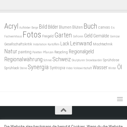
Acryl
Buch
Bild
Bilder
Blumen
Blüten
canvas
Aufkleber
Berge
Eis
Fotos
Garten
Geld
Gemälde
Freigeld
Fachwerkhaus
Gefroren
Gemüse
Leinwand
Lack
Gesellschaftskritik
Mischtechnik
Installation
Kartoffeln
Natur
Regionalgeld
painting
Recycling
Paletten
Pflanzen
Regionalwährung
Schweiz
Sprühdose
Schnee
Skulpturen
Snowboarden
Synergia
Öl
Wasser
Syntropia
Sprühlack
Steine
Video
Volkswirtschaft
Winter
© 2018 I Alex Beckmann
Die Website alex-beckmann.de benutzt Cookies. Wenn du die Website