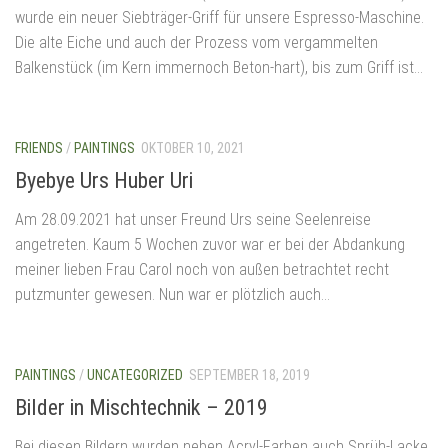
wurde ein neuer Siebträger-Griff für unsere Espresso-Maschine.
Die alte Eiche und auch der Prozess vom vergammelten
Balkenstück (im Kern immernoch Beton-hart), bis zum Griff ist...
FRIENDS
/
PAINTINGS
OKTOBER 10, 2021
Byebye Urs Huber Uri
Am 28.09.2021 hat unser Freund Urs seine Seelenreise
angetreten. Kaum 5 Wochen zuvor war er bei der Abdankung
meiner lieben Frau Carol noch von außen betrachtet recht
putzmunter gewesen. Nun war er plötzlich auch...
PAINTINGS
/
UNCATEGORIZED
SEPTEMBER 18, 2019
Bilder in Mischtechnik – 2019
Bei diesen Bildern wurden neben Acryl-Farben auch Sprüh-Lacke