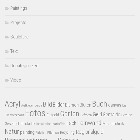
Paintings
Projects
Sculpture
Text
Uncategorized
Video
Acryl
Buch
Bild
Bilder
Blumen
Blüten
canvas
Aufkleber
Berge
Eis
Fotos
Garten
Geld
Gemälde
Freigeld
Fachwerkhaus
Gefroren
Gemüse
Leinwand
Lack
Gesellschaftskritik
Mischtechnik
Installation
Kartoffeln
Natur
Regionalgeld
painting
Recycling
Paletten
Pflanzen