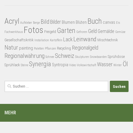
Acryl
Buch
Bild
Bilder
Blumen
Blüten
canvas
Aufkleber
Berge
Eis
Fotos
Garten
Geld
Gemälde
Freigeld
Fachwerkhaus
Gefroren
Gemüse
Leinwand
Lack
Gesellschaftskritik
Mischtechnik
Installation
Kartoffeln
Natur
Regionalgeld
painting
Recycling
Paletten
Pflanzen
Regionalwährung
Schweiz
Sprühdose
Schnee
Skulpturen
Snowboarden
Synergia
Öl
Wasser
Syntropia
Sprühlack
Steine
Video
Volkswirtschaft
Winter
Suchen
nach:
MEHR