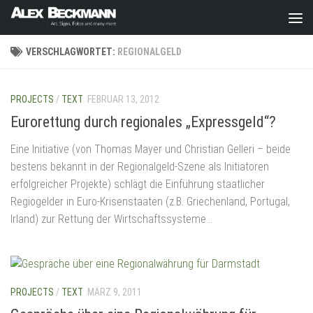
Zum Inhalt springen
VERSCHLAGWORTET:
REGIONALGELD
PROJECTS
/
TEXT
FEBRUAR 13, 2012
Eurorettung durch regionales „Expressgeld“?
Eine Initiative (von Thomas Mayer und Christian Gelleri – beide
bestens bekannt in der Regionalgeld-Szene als Initiatoren
erfolgreicher Projekte) schlägt die Einführung staatlicher
Regiogelder in Euro-Krisenstaaten (z.B. Griechenland, Portugal,
Irland) zur Rettung der Wirtschaftssysteme...
PROJECTS
/
TEXT
MÄRZ 9, 2011