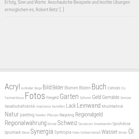
Erfolg, Sinn und Werte. Anschauliche Beispiele und leichte Übungen
ermöglichen es, Robert Betz' […]
Acryl
Buch
Bild
Bilder
Blumen
Blüten
canvas
Aufkleber
Berge
Eis
Fotos
Garten
Geld
Gemälde
Freigeld
Fachwerkhaus
Gefroren
Gemüse
Leinwand
Lack
Gesellschaftskritik
Mischtechnik
Installation
Kartoffeln
Natur
Regionalgeld
painting
Recycling
Paletten
Pflanzen
Regionalwährung
Schweiz
Sprühdose
Schnee
Skulpturen
Snowboarden
Synergia
Öl
Wasser
Syntropia
Sprühlack
Steine
Video
Volkswirtschaft
Winter