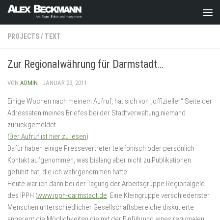
Zum Inhalt springen
PROJECTS
/
TEXT
Zur Regionalwährung für Darmstadt…
VON
ADMIN
·
JANUAR 23, 2011
Einige Wochen nach meinem Aufruf, hat sich von „offizieller“ Seite der
Adressaten meines Briefes bei der Stadtverwaltung niemand
zurückgemeldet.
(
Der Aufruf ist hier zu lesen
)
Dafür haben einige Pressevertreter telefonisch oder persönlich
Kontakt aufgenommen, was bislang aber nicht zu Publikationen
geführt hat, die ich wahrgenommen hätte.
Heute war ich dann bei der Tagung der Arbeitsgruppe Regionalgeld
des IPPH (
www.ipph-darmstadt.de
. Eine Kleingruppe verschiedenster
Menschen unterschiedlicher Gesellschaftsbereiche diskutierte
angeregt die Möglichkeiten die mit der Einführung eines regionalen