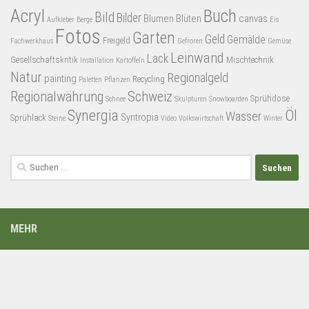
Acryl
Buch
Bild
Bilder
Blumen
Blüten
canvas
Aufkleber
Berge
Eis
Fotos
Garten
Geld
Gemälde
Freigeld
Fachwerkhaus
Gefroren
Gemüse
Leinwand
Lack
Gesellschaftskritik
Mischtechnik
Installation
Kartoffeln
Natur
Regionalgeld
painting
Recycling
Paletten
Pflanzen
Regionalwährung
Schweiz
Sprühdose
Schnee
Skulpturen
Snowboarden
Synergia
Öl
Wasser
Syntropia
Sprühlack
Steine
Video
Volkswirtschaft
Winter
Suchen
nach:
MEHR