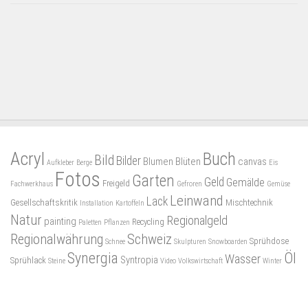
Acryl
Buch
Bild
Bilder
Blumen
Blüten
canvas
Aufkleber
Berge
Eis
Fotos
Garten
Geld
Gemälde
Freigeld
Fachwerkhaus
Gefroren
Gemüse
Leinwand
Lack
Gesellschaftskritik
Mischtechnik
Installation
Kartoffeln
Natur
Regionalgeld
painting
Recycling
Paletten
Pflanzen
Regionalwährung
Schweiz
Sprühdose
Schnee
Skulpturen
Snowboarden
Synergia
Öl
Wasser
Syntropia
Sprühlack
Steine
Video
Volkswirtschaft
Winter