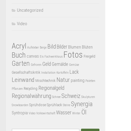
Uncategorized
Video
Acryl
Bild
Bilder
Blumen
Blüten
Aufkleber
Berge
Fotos
Buch
canvas
Freigeld
Eis
Fachwerkhaus
Garten
Geld
Gemälde
Gefroren
Gemüse
Lack
Gesellschaftskritik
Installation
Kartoffeln
Leinwand
Natur
painting
Mischtechnik
Paletten
Regionalgeld
Recycling
Pflanzen
Regionalwährung
Schweiz
Schnee
Skulpturen
Synergia
Sprühdose
Sprühlack
Snowboarden
Steine
Öl
Wasser
Syntropia
Video
Volkswirtschaft
Winter