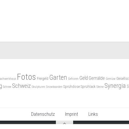
Fotos
Garten
Geld
Gemälde
Freigeld
Gesellsc
achwerkhaus
Gefroren
Gemüse
Synergia
g
Schweiz
S
Sprühdose
Sprühlack
Schnee
Skulpturen
Snowboarden
Steine
Datenschutz
Imprint
Links