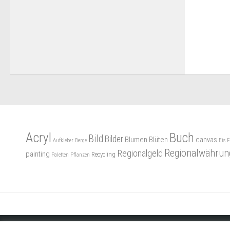
Acryl
Buch
Bild
Bilder
Blumen
Blüten
canvas
Aufkleber
Berge
Eis
F
Regionalwährun
Regionalgeld
painting
Recycling
Paletten
Pflanzen