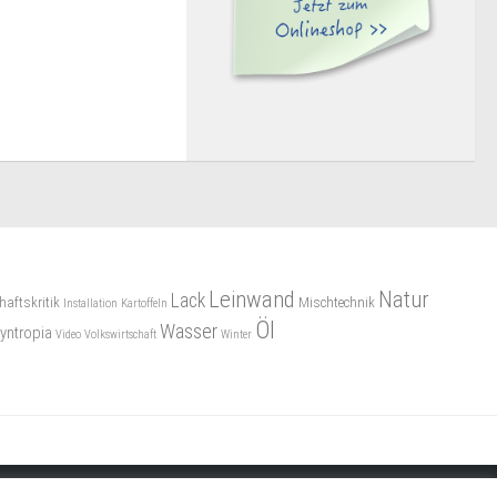
Leinwand
Natur
Lack
haftskritik
Mischtechnik
Installation
Kartoffeln
Öl
Wasser
yntropia
Video
Volkswirtschaft
Winter