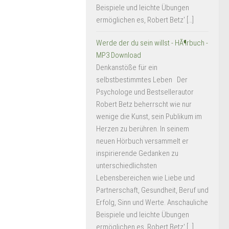
Beispiele und leichte Übungen
ermöglichen es, Robert Betz' […]
Werde der du sein willst - HÃ¶rbuch -
MP3 Download
Denkanstöße für ein
selbstbestimmtes Leben Der
Psychologe und Bestsellerautor
Robert Betz beherrscht wie nur
wenige die Kunst, sein Publikum im
Herzen zu berühren. In seinem
neuen Hörbuch versammelt er
inspirierende Gedanken zu
unterschiedlichsten
Lebensbereichen wie Liebe und
Partnerschaft, Gesundheit, Beruf und
Erfolg, Sinn und Werte. Anschauliche
Beispiele und leichte Übungen
ermöglichen es, Robert Betz' […]