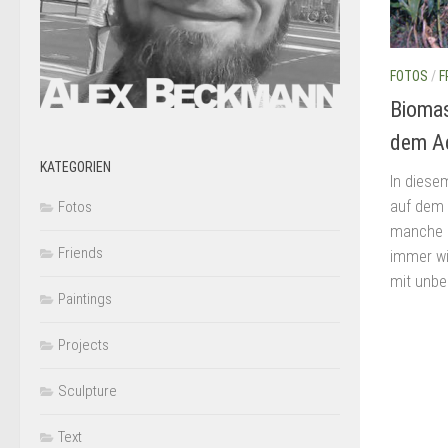
FOTOS
/
F
Biomas
dem A
KATEGORIEN
In diese
auf dem 
Fotos
manche G
Friends
immer wie
mit unbe
Paintings
Projects
Sculpture
Text