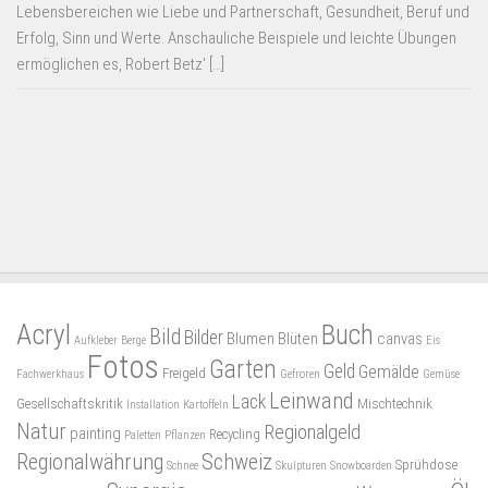
Lebensbereichen wie Liebe und Partnerschaft, Gesundheit, Beruf und
Erfolg, Sinn und Werte. Anschauliche Beispiele und leichte Übungen
ermöglichen es, Robert Betz' […]
Acryl
Buch
Bild
Bilder
Blumen
Blüten
canvas
Aufkleber
Berge
Eis
Fotos
Garten
Geld
Gemälde
Freigeld
Fachwerkhaus
Gefroren
Gemüse
Leinwand
Lack
Gesellschaftskritik
Mischtechnik
Installation
Kartoffeln
Natur
Regionalgeld
painting
Recycling
Paletten
Pflanzen
Regionalwährung
Schweiz
Sprühdose
Schnee
Skulpturen
Snowboarden