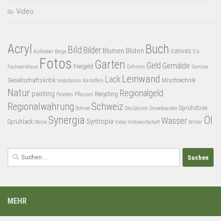
Video
Acryl
Buch
Bild
Bilder
Blumen
Blüten
canvas
Aufkleber
Berge
Eis
Fotos
Garten
Geld
Gemälde
Freigeld
Fachwerkhaus
Gefroren
Gemüse
Leinwand
Lack
Gesellschaftskritik
Mischtechnik
Installation
Kartoffeln
Natur
Regionalgeld
painting
Recycling
Paletten
Pflanzen
Regionalwährung
Schweiz
Sprühdose
Schnee
Skulpturen
Snowboarden
Synergia
Öl
Wasser
Syntropia
Sprühlack
Steine
Video
Volkswirtschaft
Winter
Suchen
nach:
MEHR