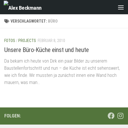
Zum Inhalt springen
VERSCHLAGWORTET:
BÜRO
FOTOS
/
PROJECTS
FEBRUAR 8, 2010
Unsere Büro-Küche einst und heute
Da bekam ich heute von Dirk ein paar Bilder zu unserem
Baustellenfortschritt und nun – die Küche ist echt sehenswert,
wie ich finde. Wir mussten ja zunächst innen eine Wand hoch
mauern, was man...
FOLGEN: