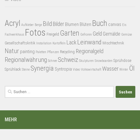
Acryl
Buch
Bild
Bilder
Blumen
Blüten
canvas
Aufkleber
Berge
Eis
Fotos
Garten
Geld
Gemälde
Freigeld
Fachwerkhaus
Gefroren
Gemüse
Leinwand
Lack
Gesellschaftskritik
Mischtechnik
Installation
Kartoffeln
Natur
Regionalgeld
painting
Recycling
Paletten
Pflanzen
Regionalwährung
Schweiz
Sprühdose
Schnee
Skulpturen
Snowboarden
Synergia
Öl
Wasser
Syntropia
Sprühlack
Steine
Video
Volkswirtschaft
Winter
Suchen
nach:
MEHR