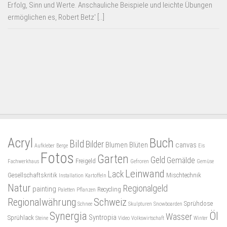
Erfolg, Sinn und Werte. Anschauliche Beispiele und leichte Übungen
ermöglichen es, Robert Betz' […]
Acryl
Buch
Bild
Bilder
Blumen
Blüten
canvas
Aufkleber
Berge
Eis
Fotos
Garten
Geld
Gemälde
Freigeld
Fachwerkhaus
Gefroren
Gemüse
Leinwand
Lack
Gesellschaftskritik
Mischtechnik
Installation
Kartoffeln
Natur
Regionalgeld
painting
Recycling
Paletten
Pflanzen
Regionalwährung
Schweiz
Sprühdose
Schnee
Skulpturen
Snowboarden
Synergia
Öl
Wasser
Syntropia
Sprühlack
Steine
Video
Volkswirtschaft
Winter