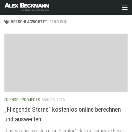
Zum Inhalt springen
VERSCHLAGWORTET:
FENG SHUI
FRIENDS
/
PROJECTS
MÄRZ 5, 2010
„Fliegende Sterne“ kostenlos online berechnen
und auswerten
„Das Märchen von den neun Sternlein“, das die komplexe Feng-