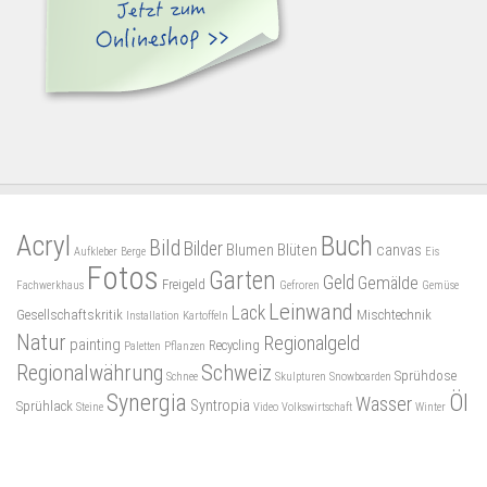
Acryl
Buch
Bild
Bilder
Blumen
Blüten
canvas
Aufkleber
Berge
Eis
Fotos
Garten
Geld
Gemälde
Freigeld
Fachwerkhaus
Gefroren
Gemüse
Leinwand
Lack
Gesellschaftskritik
Mischtechnik
Installation
Kartoffeln
Natur
Regionalgeld
painting
Recycling
Paletten
Pflanzen
Regionalwährung
Schweiz
Sprühdose
Schnee
Skulpturen
Snowboarden
Synergia
Öl
Wasser
Syntropia
Sprühlack
Steine
Video
Volkswirtschaft
Winter