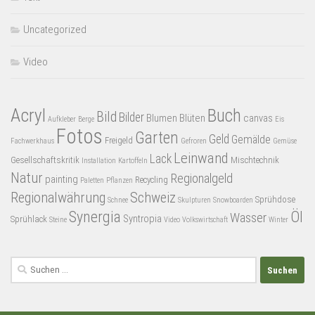
Uncategorized
Video
Acryl
Buch
Bild
Bilder
Blumen
Blüten
canvas
Aufkleber
Berge
Eis
Fotos
Garten
Geld
Gemälde
Freigeld
Fachwerkhaus
Gefroren
Gemüse
Leinwand
Lack
Gesellschaftskritik
Mischtechnik
Installation
Kartoffeln
Natur
Regionalgeld
painting
Recycling
Paletten
Pflanzen
Regionalwährung
Schweiz
Sprühdose
Schnee
Skulpturen
Snowboarden
Synergia
Öl
Wasser
Syntropia
Sprühlack
Steine
Video
Volkswirtschaft
Winter
Suchen
nach: