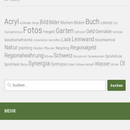
Acryl
Buch
Bild
Bilder
Blumen
Blüten
canvas
Aufkleber
Berge
Eis
Fotos
Garten
Geld
Gemälde
Freigeld
Fachwerkhaus
Gefroren
Gemüse
Leinwand
Lack
Gesellschaftskritik
Mischtechnik
Installation
Kartoffeln
Natur
Regionalgeld
painting
Recycling
Paletten
Pflanzen
Regionalwährung
Schweiz
Sprühdose
Schnee
Skulpturen
Snowboarden
Synergia
Öl
Wasser
Syntropia
Sprühlack
Steine
Video
Volkswirtschaft
Winter
Suchen
nach:
MEHR