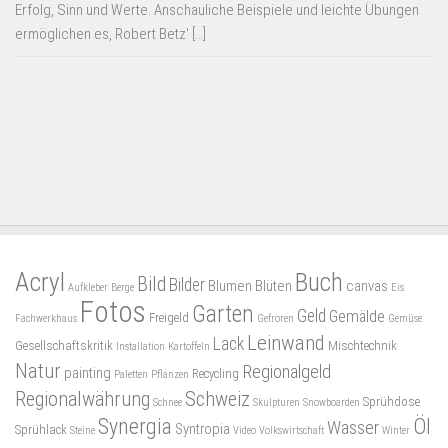
Erfolg, Sinn und Werte. Anschauliche Beispiele und leichte Übungen
ermöglichen es, Robert Betz' […]
Acryl
Buch
Bild
Bilder
Blumen
Blüten
canvas
Aufkleber
Berge
Eis
Fotos
Garten
Geld
Gemälde
Freigeld
Fachwerkhaus
Gefroren
Gemüse
Leinwand
Lack
Gesellschaftskritik
Mischtechnik
Installation
Kartoffeln
Natur
Regionalgeld
painting
Recycling
Paletten
Pflanzen
Regionalwährung
Schweiz
Sprühdose
Schnee
Skulpturen
Snowboarden
Synergia
Öl
Wasser
Syntropia
Sprühlack
Steine
Video
Volkswirtschaft
Winter