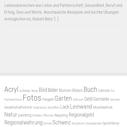
Lebensbereichen wie Liebe und Partnerschaft, Gesundheit, Beruf und
Erfolg, Sinn und Werte. Anschauliche Beispiele und leichte Übungen
ermöglichen es, Robert Betz' […]
Acryl
Buch
Bild
Bilder
Blumen
Blüten
canvas
Aufkleber
Berge
Eis
Fotos
Garten
Geld
Gemälde
Freigeld
Fachwerkhaus
Gefroren
Gemüse
Leinwand
Lack
Gesellschaftskritik
Mischtechnik
Installation
Kartoffeln
Natur
Regionalgeld
painting
Recycling
Paletten
Pflanzen
Regionalwährung
Schweiz
Sprühdose
Schnee
Skulpturen
Snowboarden