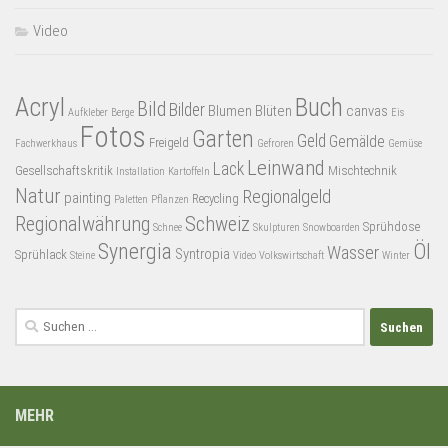
Video
Acryl
Buch
Bild
Bilder
Blumen
Blüten
canvas
Aufkleber
Berge
Eis
Fotos
Garten
Geld
Gemälde
Freigeld
Fachwerkhaus
Gefroren
Gemüse
Leinwand
Lack
Gesellschaftskritik
Mischtechnik
Installation
Kartoffeln
Natur
Regionalgeld
painting
Recycling
Paletten
Pflanzen
Regionalwährung
Schweiz
Sprühdose
Schnee
Skulpturen
Snowboarden
Synergia
Öl
Wasser
Syntropia
Sprühlack
Steine
Video
Volkswirtschaft
Winter
Suchen
nach:
MEHR