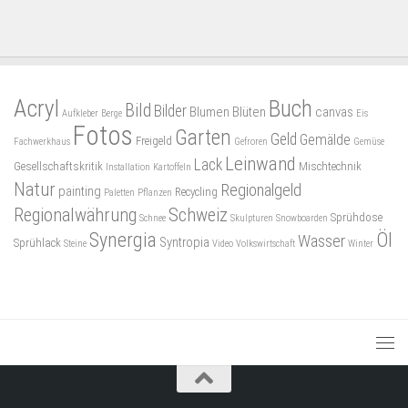
Acryl
Buch
Bild
Bilder
Blumen
Blüten
canvas
Aufkleber
Berge
Eis
Fotos
Garten
Geld
Gemälde
Freigeld
Fachwerkhaus
Gefroren
Gemüse
Leinwand
Lack
Gesellschaftskritik
Mischtechnik
Installation
Kartoffeln
Natur
Regionalgeld
painting
Recycling
Paletten
Pflanzen
Regionalwährung
Schweiz
Sprühdose
Schnee
Skulpturen
Snowboarden
Synergia
Öl
Wasser
Syntropia
Sprühlack
Steine
Video
Volkswirtschaft
Winter