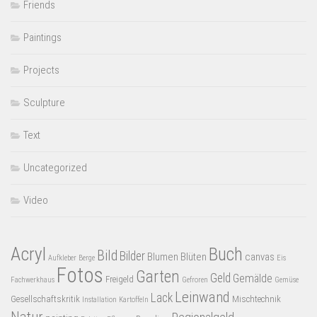
Friends
Paintings
Projects
Sculpture
Text
Uncategorized
Video
Acryl
Buch
Bild
Bilder
Blumen
Blüten
canvas
Aufkleber
Berge
Eis
Fotos
Garten
Geld
Gemälde
Freigeld
Fachwerkhaus
Gefroren
Gemüse
Leinwand
Lack
Gesellschaftskritik
Mischtechnik
Installation
Kartoffeln