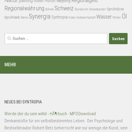
Natur
Regionalgeld
painting
Recycling
Paletten
Pflanzen
Regionalwährung
Schweiz
Sprühdose
Schnee
Skulpturen
Snowboarden
Synergia
Öl
Wasser
Syntropia
Sprühlack
Steine
Video
Volkswirtschaft
Winter
Suchen
nach:
MEHR
NEUES BEI SYNTROPIA
Werde der du sein willst - HÃ¶rbuch - MP3 Download
Denkanstöße für ein selbstbestimmtes Leben Der Psychologe und
Bestsellerautor Robert Betz beherrscht wie nur wenige die Kunst, sein