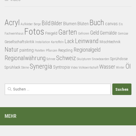
Acryl
Buch
Bild
Bilder
Blumen
Blüten
canvas
Aufkleber
Berge
Eis
Fotos
Garten
Geld
Gemälde
Freigeld
Fachwerkhaus
Gefroren
Gemüse
Leinwand
Lack
Gesellschaftskritik
Mischtechnik
Installation
Kartoffeln
Natur
Regionalgeld
painting
Recycling
Paletten
Pflanzen
Regionalwährung
Schweiz
Sprühdose
Schnee
Skulpturen
Snowboarden
Synergia
Öl
Wasser
Syntropia
Sprühlack
Steine
Video
Volkswirtschaft
Winter
Suchen
nach:
MEHR