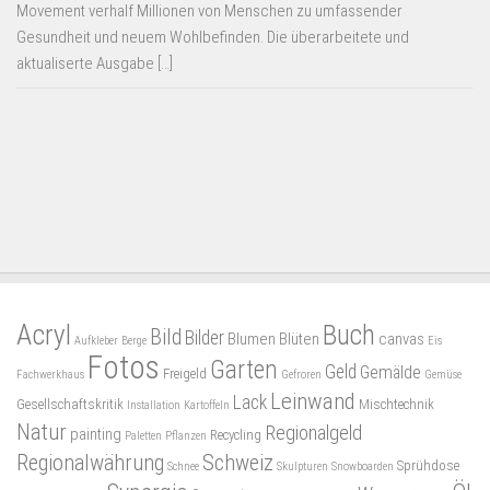
Movement verhalf Millionen von Menschen zu umfassender
Gesundheit und neuem Wohlbefinden. Die überarbeitete und
aktualiserte Ausgabe […]
Acryl
Buch
Bild
Bilder
Blumen
Blüten
canvas
Aufkleber
Berge
Eis
Fotos
Garten
Geld
Gemälde
Freigeld
Fachwerkhaus
Gefroren
Gemüse
Leinwand
Lack
Gesellschaftskritik
Mischtechnik
Installation
Kartoffeln
Natur
Regionalgeld
painting
Recycling
Paletten
Pflanzen
Regionalwährung
Schweiz
Sprühdose
Schnee
Skulpturen
Snowboarden