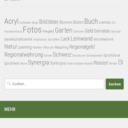
Acryl
Buch
Bild
Bilder
Blumen
Blüten
canvas
Aufkleber
Berge
Eis
Fotos
Garten
Geld
Gemälde
Freigeld
Fachwerkhaus
Gefroren
Gemüse
Leinwand
Lack
Gesellschaftskritik
Mischtechnik
Installation
Kartoffeln
Natur
Regionalgeld
painting
Recycling
Paletten
Pflanzen
Regionalwährung
Schweiz
Sprühdose
Schnee
Skulpturen
Snowboarden
Synergia
Öl
Wasser
Syntropia
Sprühlack
Steine
Video
Volkswirtschaft
Winter
Suchen
nach:
MEHR