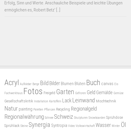
Erfolg, Sinn und Werte. Anschauliche Beispiele und leichte Übungen
ermöglichen es, Robert Betz' […]
Acryl
Buch
Bild
Bilder
Blumen
Blüten
canvas
Aufkleber
Berge
Eis
Fotos
Garten
Geld
Gemälde
Freigeld
Fachwerkhaus
Gefroren
Gemüse
Leinwand
Lack
Gesellschaftskritik
Mischtechnik
Installation
Kartoffeln
Natur
Regionalgeld
painting
Recycling
Paletten
Pflanzen
Regionalwährung
Schweiz
Sprühdose
Schnee
Skulpturen
Snowboarden
Synergia
Öl
Wasser
Syntropia
Sprühlack
Steine
Video
Volkswirtschaft
Winter