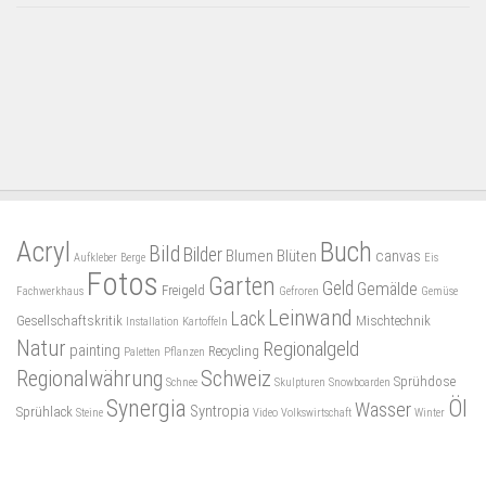
Acryl
Buch
Bild
Bilder
Blumen
Blüten
canvas
Aufkleber
Berge
Eis
Fotos
Garten
Geld
Gemälde
Freigeld
Fachwerkhaus
Gefroren
Gemüse
Leinwand
Lack
Gesellschaftskritik
Mischtechnik
Installation
Kartoffeln
Natur
Regionalgeld
painting
Recycling
Paletten
Pflanzen
Regionalwährung
Schweiz
Sprühdose
Schnee
Skulpturen
Snowboarden
Synergia
Öl
Wasser
Syntropia
Sprühlack
Steine
Video
Volkswirtschaft
Winter