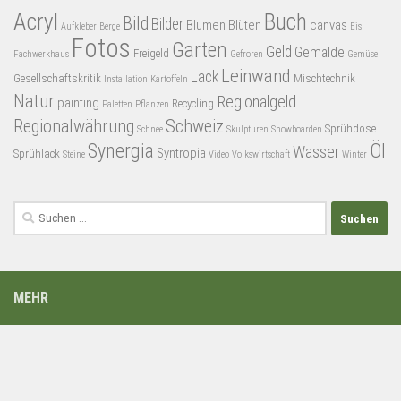
Acryl
Buch
Bild
Bilder
Blumen
Blüten
canvas
Aufkleber
Berge
Eis
Fotos
Garten
Geld
Gemälde
Freigeld
Fachwerkhaus
Gefroren
Gemüse
Leinwand
Lack
Gesellschaftskritik
Mischtechnik
Installation
Kartoffeln
Natur
Regionalgeld
painting
Recycling
Paletten
Pflanzen
Regionalwährung
Schweiz
Sprühdose
Schnee
Skulpturen
Snowboarden
Synergia
Öl
Wasser
Syntropia
Sprühlack
Steine
Video
Volkswirtschaft
Winter
Suchen
nach:
MEHR