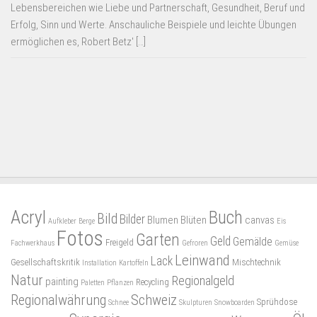
Lebensbereichen wie Liebe und Partnerschaft, Gesundheit, Beruf und
Erfolg, Sinn und Werte. Anschauliche Beispiele und leichte Übungen
ermöglichen es, Robert Betz' […]
Acryl
Buch
Bild
Bilder
Blumen
Blüten
canvas
Aufkleber
Berge
Eis
Fotos
Garten
Geld
Gemälde
Freigeld
Fachwerkhaus
Gefroren
Gemüse
Leinwand
Lack
Gesellschaftskritik
Mischtechnik
Installation
Kartoffeln
Natur
Regionalgeld
painting
Recycling
Paletten
Pflanzen
Regionalwährung
Schweiz
Sprühdose
Schnee
Skulpturen
Snowboarden