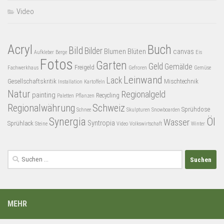
Video
Acryl
Buch
Bild
Bilder
Blumen
Blüten
canvas
Aufkleber
Berge
Eis
Fotos
Garten
Geld
Gemälde
Freigeld
Fachwerkhaus
Gefroren
Gemüse
Leinwand
Lack
Gesellschaftskritik
Mischtechnik
Installation
Kartoffeln
Natur
Regionalgeld
painting
Recycling
Paletten
Pflanzen
Regionalwährung
Schweiz
Sprühdose
Schnee
Skulpturen
Snowboarden
Synergia
Öl
Wasser
Syntropia
Sprühlack
Steine
Video
Volkswirtschaft
Winter
Suchen
nach:
MEHR