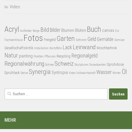
Video
Acryl
Buch
Bild
Bilder
Blumen
Blüten
canvas
Aufkleber
Berge
Eis
Fotos
Garten
Geld
Gemälde
Freigeld
Fachwerkhaus
Gefroren
Gemüse
Leinwand
Lack
Gesellschaftskritik
Mischtechnik
Installation
Kartoffeln
Natur
Regionalgeld
painting
Recycling
Paletten
Pflanzen
Regionalwährung
Schweiz
Sprühdose
Schnee
Skulpturen
Snowboarden
Synergia
Öl
Wasser
Syntropia
Sprühlack
Steine
Video
Volkswirtschaft
Winter
Suchen
nach:
MEHR