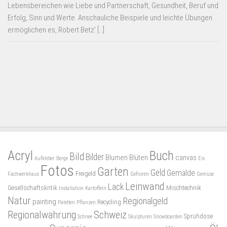
Lebensbereichen wie Liebe und Partnerschaft, Gesundheit, Beruf und
Erfolg, Sinn und Werte. Anschauliche Beispiele und leichte Übungen
ermöglichen es, Robert Betz' […]
Acryl
Buch
Bild
Bilder
Blumen
Blüten
canvas
Aufkleber
Berge
Eis
Fotos
Garten
Geld
Gemälde
Freigeld
Fachwerkhaus
Gefroren
Gemüse
Leinwand
Lack
Gesellschaftskritik
Mischtechnik
Installation
Kartoffeln
Natur
Regionalgeld
painting
Recycling
Paletten
Pflanzen
Regionalwährung
Schweiz
Sprühdose
Schnee
Skulpturen
Snowboarden