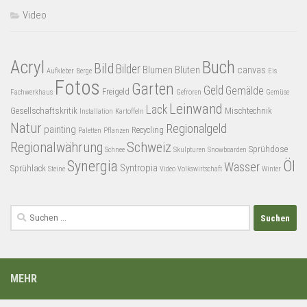
Video
Acryl
Buch
Bild
Bilder
Blumen
Blüten
canvas
Aufkleber
Berge
Eis
Fotos
Garten
Geld
Gemälde
Freigeld
Fachwerkhaus
Gefroren
Gemüse
Leinwand
Lack
Gesellschaftskritik
Mischtechnik
Installation
Kartoffeln
Natur
Regionalgeld
painting
Recycling
Paletten
Pflanzen
Regionalwährung
Schweiz
Sprühdose
Schnee
Skulpturen
Snowboarden
Synergia
Öl
Wasser
Syntropia
Sprühlack
Steine
Video
Volkswirtschaft
Winter
Suchen
nach:
MEHR