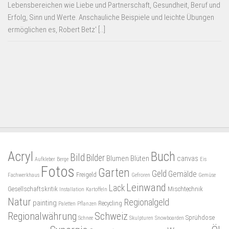
Lebensbereichen wie Liebe und Partnerschaft, Gesundheit, Beruf und
Erfolg, Sinn und Werte. Anschauliche Beispiele und leichte Übungen
ermöglichen es, Robert Betz' […]
Acryl
Buch
Bild
Bilder
Blumen
Blüten
canvas
Aufkleber
Berge
Eis
Fotos
Garten
Geld
Gemälde
Freigeld
Fachwerkhaus
Gefroren
Gemüse
Leinwand
Lack
Gesellschaftskritik
Mischtechnik
Installation
Kartoffeln
Natur
Regionalgeld
painting
Recycling
Paletten
Pflanzen
Regionalwährung
Schweiz
Sprühdose
Schnee
Skulpturen
Snowboarden