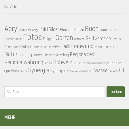
Video
Acryl
Buch
Bild
Bilder
Blumen
Blüten
canvas
Aufkleber
Berge
Eis
Fotos
Garten
Geld
Gemälde
Freigeld
Fachwerkhaus
Gefroren
Gemüse
Leinwand
Lack
Gesellschaftskritik
Mischtechnik
Installation
Kartoffeln
Natur
Regionalgeld
painting
Recycling
Paletten
Pflanzen
Regionalwährung
Schweiz
Sprühdose
Schnee
Skulpturen
Snowboarden
Synergia
Öl
Wasser
Syntropia
Sprühlack
Steine
Video
Volkswirtschaft
Winter
Suchen
nach:
MEHR