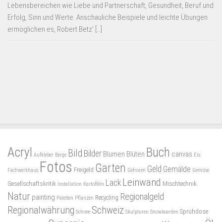
Lebensbereichen wie Liebe und Partnerschaft, Gesundheit, Beruf und
Erfolg, Sinn und Werte. Anschauliche Beispiele und leichte Übungen
ermöglichen es, Robert Betz' […]
Acryl
Buch
Bild
Bilder
Blumen
Blüten
canvas
Aufkleber
Berge
Eis
Fotos
Garten
Geld
Gemälde
Freigeld
Fachwerkhaus
Gefroren
Gemüse
Leinwand
Lack
Gesellschaftskritik
Mischtechnik
Installation
Kartoffeln
Natur
Regionalgeld
painting
Recycling
Paletten
Pflanzen
Regionalwährung
Schweiz
Sprühdose
Schnee
Skulpturen
Snowboarden