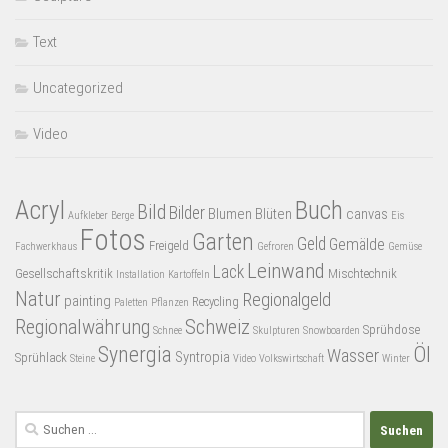
Text
Uncategorized
Video
Acryl
Buch
Bild
Bilder
Blumen
Blüten
canvas
Aufkleber
Berge
Eis
Fotos
Garten
Geld
Gemälde
Freigeld
Fachwerkhaus
Gefroren
Gemüse
Leinwand
Lack
Gesellschaftskritik
Mischtechnik
Installation
Kartoffeln
Natur
Regionalgeld
painting
Recycling
Paletten
Pflanzen
Regionalwährung
Schweiz
Sprühdose
Schnee
Skulpturen
Snowboarden
Synergia
Öl
Wasser
Syntropia
Sprühlack
Steine
Video
Volkswirtschaft
Winter
Suchen
nach: