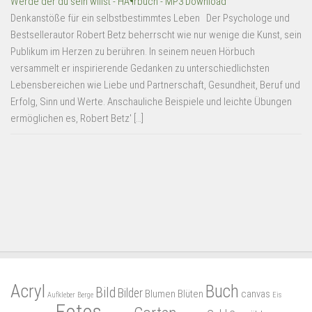
Werde der du sein willst - HÃ¶rbuch - MP3 Download
Denkanstöße für ein selbstbestimmtes Leben Der Psychologe und
Bestsellerautor Robert Betz beherrscht wie nur wenige die Kunst, sein
Publikum im Herzen zu berühren. In seinem neuen Hörbuch
versammelt er inspirierende Gedanken zu unterschiedlichsten
Lebensbereichen wie Liebe und Partnerschaft, Gesundheit, Beruf und
Erfolg, Sinn und Werte. Anschauliche Beispiele und leichte Übungen
ermöglichen es, Robert Betz' […]
Acryl
Buch
Bild
Bilder
Blumen
Blüten
canvas
Aufkleber
Berge
Eis