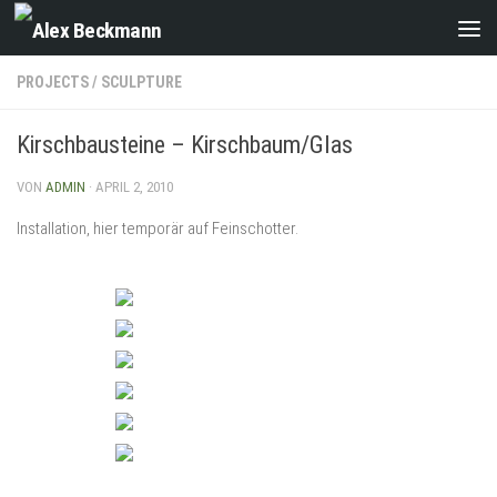
Zum Inhalt springen
PROJECTS
/
SCULPTURE
Kirschbausteine – Kirschbaum/Glas
VON
ADMIN
·
APRIL 2, 2010
Installation, hier temporär auf Feinschotter.