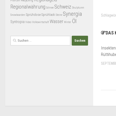
Recycling
Pflanzen
Regionalwährung
Schweiz
Schnee
Skulpturen
Synergia
Sprühdose
Sprühlack
Snowboarden
Steine
Schlagwör
Öl
Wasser
Syntropia
Video
Volkswirtschaft
Winter
DAS 
Suchen
nach:
Insekten
Rüttihub
SEPTEMBE