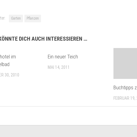
ter:
Garten
Pflanzen
KÖNNTE DICH AUCH INTERESSIEREN …
hotel im
Ein neuer Teich
elbad
MAI 14, 2011
R 30, 2010
Buchtipps 
FEBRUAR 19,