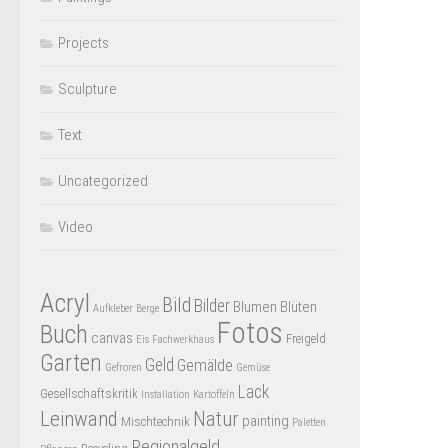
Projects
Sculpture
Text
Uncategorized
Video
Acryl
Bild
Bilder
Blumen
Blüten
Aufkleber
Berge
Fotos
Buch
canvas
Freigeld
Eis
Fachwerkhaus
Garten
Geld
Gemälde
Gefroren
Gemüse
Lack
Gesellschaftskritik
Installation
Kartoffeln
Leinwand
Natur
painting
Mischtechnik
Paletten
Regionalgeld