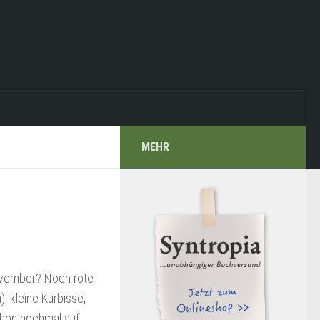
MEHR
November? Noch rote
 kleine Kürbisse,
schon nochmal auf