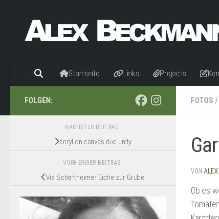
Zum Inhalt springen
Startseite
Links
Projects
Kon
FOLGEN:
FOTOS
/
NÄCHSTER BEITRAG
Gar
acryl on canvas duo unity
VORHERIGER BEITRAG
VON
ALEX
Via Scheftheimer Eiche zur Grube
Ob es wo
Tomaten 
Karotten