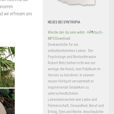
unseren
d wir erfreuen uns
NEUES BEI SYNTROPIA
Werde der du sein willst - HÃ¶rbuch -
MP3 Download
Denkanstöße für ein
selbstbestimmtes Leben Der
Psychologe und Bestsellerautor
Robert Betz beherrscht wie nur
wenige die Kunst, sein Publikum im
Herzen zu berühren. In seinem
neuen Hörbuch versammelt er
inspirierende Gedanken zu
unterschiedlichsten
Lebensbereichen wie Liebe und
Partnerschaft, Gesundheit, Beruf und
Erfolg, Sinn und Werte. Anschauliche