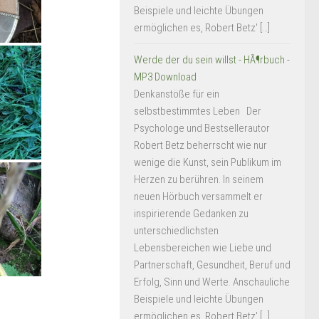
Beispiele und leichte Übungen
ermöglichen es, Robert Betz' […]
Werde der du sein willst - HÃ¶rbuch -
MP3 Download
Denkanstöße für ein
selbstbestimmtes Leben Der
Psychologe und Bestsellerautor
Robert Betz beherrscht wie nur
wenige die Kunst, sein Publikum im
Herzen zu berühren. In seinem
neuen Hörbuch versammelt er
inspirierende Gedanken zu
unterschiedlichsten
Lebensbereichen wie Liebe und
Partnerschaft, Gesundheit, Beruf und
Erfolg, Sinn und Werte. Anschauliche
Beispiele und leichte Übungen
ermöglichen es, Robert Betz' […]