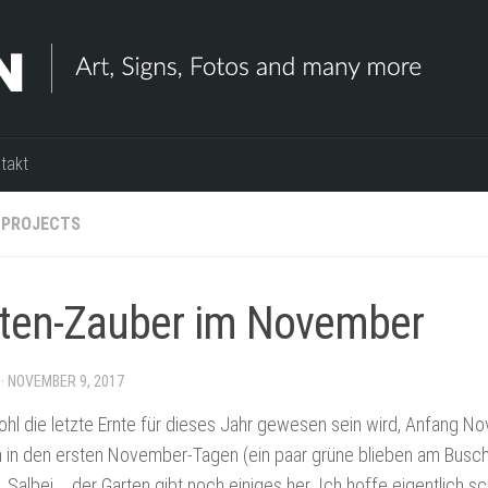
takt
PROJECTS
ten-Zauber im November
·
NOVEMBER 9, 2017
hl die letzte Ernte für dieses Jahr gewesen sein wird, Anfang 
in den ersten November-Tagen (ein paar grüne blieben am Busch),
, Salbei … der Garten gibt noch einiges her. Ich hoffe eigentlich 