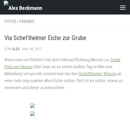
Zum Inhalt springen
FOTOS
/
FRIENDS
Via Scheftheimer Eiche zur Grube
VON
ALEX
·
MAI 28, 2017
Wenn man von Roßdorf mit dem Fahrrad Richtung Messel zur
Grube
Prinz von Hessen
fährt (was an so einem heißen Tag im Mai eine
Abkühlung verspricht), kommt man bei den
Scheftheimer Wiesen
an
einer sehr imposanten alten Eiche vorbei. Dort ist es schön, etwas zu
verweilen und diese zu betrachten.