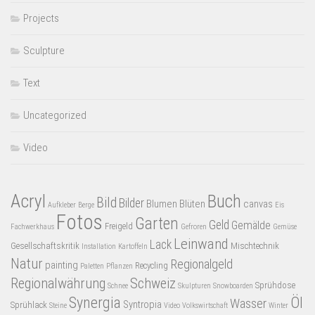
Projects
Sculpture
Text
Uncategorized
Video
Acryl
Buch
Bild
Bilder
Blumen
Blüten
canvas
Aufkleber
Berge
Eis
Fotos
Garten
Geld
Gemälde
Freigeld
Fachwerkhaus
Gefroren
Gemüse
Leinwand
Lack
Gesellschaftskritik
Mischtechnik
Installation
Kartoffeln
Natur
Regionalgeld
painting
Recycling
Paletten
Pflanzen
Regionalwährung
Schweiz
Sprühdose
Schnee
Skulpturen
Snowboarden
Synergia
Öl
Wasser
Syntropia
Sprühlack
Steine
Video
Volkswirtschaft
Winter