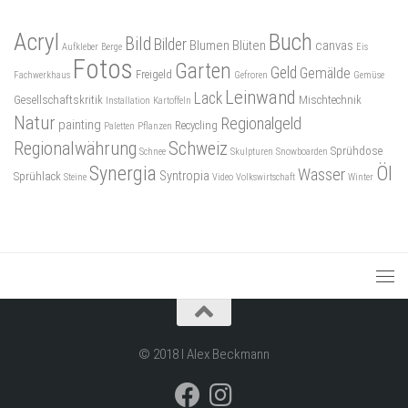
Acryl
Buch
Bild
Bilder
Blumen
Blüten
canvas
Aufkleber
Berge
Eis
Fotos
Garten
Geld
Gemälde
Freigeld
Fachwerkhaus
Gefroren
Gemüse
Leinwand
Lack
Gesellschaftskritik
Mischtechnik
Installation
Kartoffeln
Natur
Regionalgeld
painting
Recycling
Paletten
Pflanzen
Regionalwährung
Schweiz
Sprühdose
Schnee
Skulpturen
Snowboarden
Synergia
Öl
Wasser
Syntropia
Sprühlack
Steine
Video
Volkswirtschaft
Winter
© 2018 I Alex Beckmann