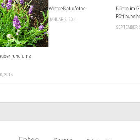
Winter-Naturfotos
Blüten im G
Rüttihubelb
JANUAR 2, 2011
SEPTEMBER 6
auber rund ums
0, 2015