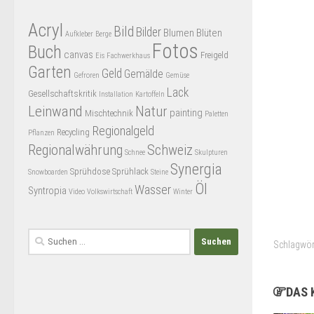
Acryl
Bild
Bilder
Blumen
Blüten
Aufkleber
Berge
Fotos
Buch
canvas
Freigeld
Eis
Fachwerkhaus
Garten
Geld
Gemälde
Gefroren
Gemüse
Lack
Gesellschaftskritik
Installation
Kartoffeln
Leinwand
Natur
painting
Mischtechnik
Paletten
Regionalgeld
Recycling
Pflanzen
Regionalwährung
Schweiz
Schnee
Skulpturen
Synergia
Sprühdose
Sprühlack
Snowboarden
Steine
Öl
Wasser
Syntropia
Video
Volkswirtschaft
Winter
Suchen
Schlagwör
nach:
DAS 