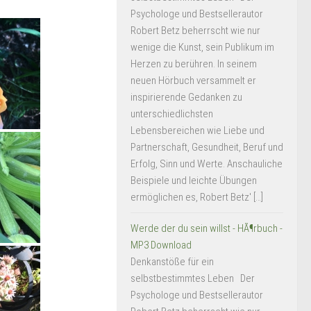
Psychologe und Bestsellerautor
Robert Betz beherrscht wie nur
wenige die Kunst, sein Publikum im
Herzen zu berühren. In seinem
neuen Hörbuch versammelt er
inspirierende Gedanken zu
unterschiedlichsten
Lebensbereichen wie Liebe und
Partnerschaft, Gesundheit, Beruf und
Erfolg, Sinn und Werte. Anschauliche
Beispiele und leichte Übungen
ermöglichen es, Robert Betz' […]
Werde der du sein willst - HÃ¶rbuch -
MP3 Download
Denkanstöße für ein
selbstbestimmtes Leben Der
Psychologe und Bestsellerautor