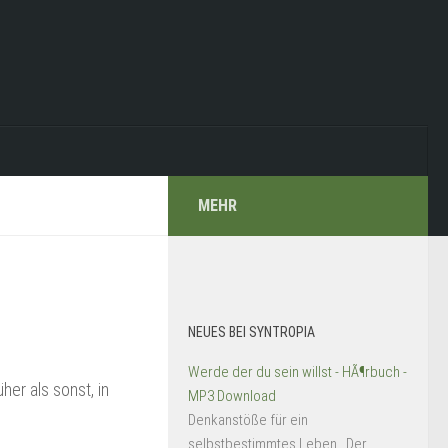
MEHR
NEUES BEI SYNTROPIA
Werde der du sein willst - HÃ¶rbuch -
her als sonst, in
MP3 Download
Denkanstöße für ein
selbstbestimmtes Leben Der