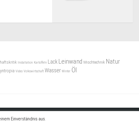
Leinwand
Natur
Lack
haftskritik
Mischtechnik
Installation
Kartoffeln
Öl
Wasser
yntropia
Video
Volkswirtschaft
Winter
inem Einverständnis aus.