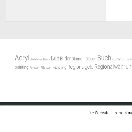
Acryl
Buch
Bild
Bilder
Blumen
Blüten
canvas
Aufkleber
Berge
Eis
F
Regionalwährun
Regionalgeld
painting
Recycling
Paletten
Pflanzen
Die Website alex-beckma
© 2018 I Alex Beckmann