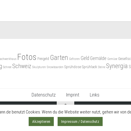
Fotos
Garten
Geld
Gemälde
Freigeld
Gesellsc
achwerkhaus
Gefroren
Gemüse
Synergia
g
Schweiz
S
Sprühdose
Sprühlack
Schnee
Skulpturen
Snowboarden
Steine
Datenschutz
Imprint
Links
nn.de benutzt Cookies. Wenn du die Website weiter nutzt, gehen wir von de
Akzeptieren
Impressum / Datenschutz