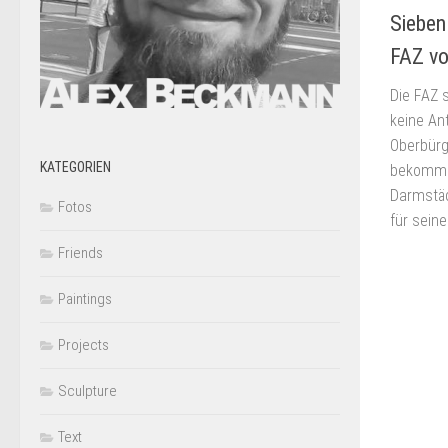
Sieben
FAZ v
Die FAZ 
keine An
Oberbürg
KATEGORIEN
bekommen
Darmstäd
Fotos
für seine
Friends
Paintings
Projects
Sculpture
Text