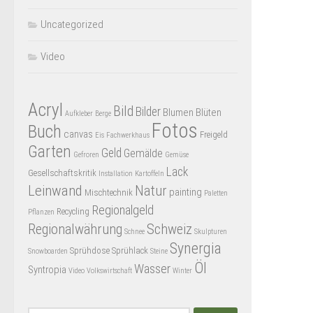
Uncategorized
Video
Acryl
Bild
Bilder
Blumen
Blüten
Aufkleber
Berge
Fotos
Buch
canvas
Freigeld
Eis
Fachwerkhaus
Garten
Geld
Gemälde
Gefroren
Gemüse
Lack
Gesellschaftskritik
Installation
Kartoffeln
Leinwand
Natur
painting
Mischtechnik
Paletten
Regionalgeld
Recycling
Pflanzen
Regionalwährung
Schweiz
Schnee
Skulpturen
Synergia
Sprühdose
Sprühlack
Snowboarden
Steine
Öl
Wasser
Syntropia
Video
Volkswirtschaft
Winter