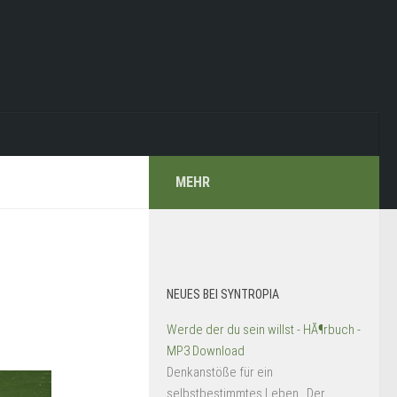
MEHR
NEUES BEI SYNTROPIA
Werde der du sein willst - HÃ¶rbuch -
MP3 Download
Denkanstöße für ein
selbstbestimmtes Leben Der