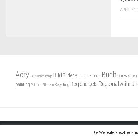
APRIL 24,
Acryl
Buch
Bild
Bilder
Blumen
Blüten
canvas
Aufkleber
Berge
Eis
F
Regionalwährun
Regionalgeld
painting
Recycling
Paletten
Pflanzen
Die Website alex-beckma
© 2018 I Alex Beckmann