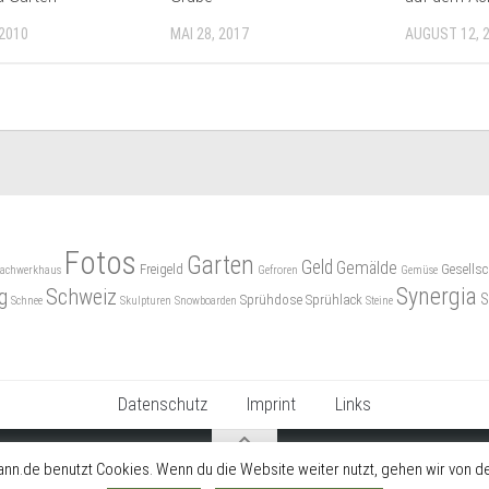
 2010
MAI 28, 2017
AUGUST 12, 
Fotos
Garten
Geld
Gemälde
Freigeld
Gesellsc
achwerkhaus
Gefroren
Gemüse
Synergia
g
Schweiz
S
Sprühdose
Sprühlack
Schnee
Skulpturen
Snowboarden
Steine
Datenschutz
Imprint
Links
nn.de benutzt Cookies. Wenn du die Website weiter nutzt, gehen wir von de