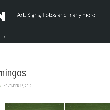
takt
mingos
N
·
NOVEMBER 16, 2010