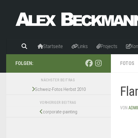
Zum Inhalt springen
Startseite
Links
Projects
Kon
FOLGEN:
FOTOS
NÄCHSTER BEITRAG
Fla
Schweiz-Fotos Herbst 2010
VORHERIGER BEITRAG
VON
ADMI
corporate-painting