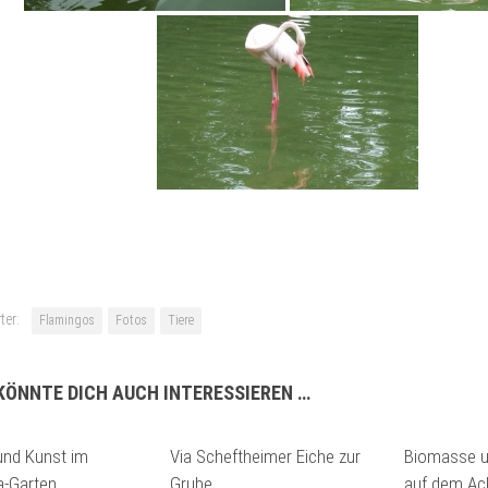
ter:
Flamingos
Fotos
Tiere
KÖNNTE DICH AUCH INTERESSIEREN …
und Kunst im
Via Scheftheimer Eiche zur
Biomasse u
a-Garten
Grube
auf dem Ac