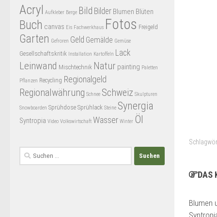
Acryl
Bild
Bilder
Blumen
Blüten
Aufkleber
Berge
Fotos
Buch
canvas
Freigeld
Eis
Fachwerkhaus
Garten
Geld
Gemälde
Gefroren
Gemüse
Lack
Gesellschaftskritik
Installation
Kartoffeln
Leinwand
Natur
painting
Mischtechnik
Paletten
Regionalgeld
Recycling
Pflanzen
Regionalwährung
Schweiz
Schnee
Skulpturen
Synergia
Sprühdose
Sprühlack
Snowboarden
Steine
Öl
Wasser
Syntropia
Video
Volkswirtschaft
Winter
Schlagwör
Suchen
nach:
DAS 
Blumen 
Syntropi