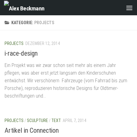
Zum Inhalt springen
KATEGORIE:
PROJECTS
PROJECTS
DEZEMBER 12, 2014
i-race-design
Ein Projekt was wir zwar schon seit mehr als einem Jahr
pflegen, was aber erst jetzt langsam den Kinderschuhen
entwächst. Wir verschönern Fahrzeuge (vom Fahrrad bis zum
Porsche), reproduzieren historische Designs für Oldtimer-
beschriftungen und...
PROJECTS
/
SCULPTURE
/
TEXT
APRIL 7, 2014
Artikel in Connection