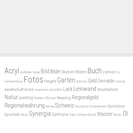
Acryl
Buch
Bild
Bilder
Blumen
Blüten
canvas
Aufkleber
Berge
Eis
Fotos
Garten
Geld
Gemälde
Freigeld
Fachwerkhaus
Gefroren
Gemüse
Leinwand
Lack
Gesellschaftskritik
Mischtechnik
Installation
Kartoffeln
Natur
Regionalgeld
painting
Recycling
Paletten
Pflanzen
Regionalwährung
Schweiz
Sprühdose
Schnee
Skulpturen
Snowboarden
Synergia
Öl
Wasser
Syntropia
Sprühlack
Steine
Video
Volkswirtschaft
Winter