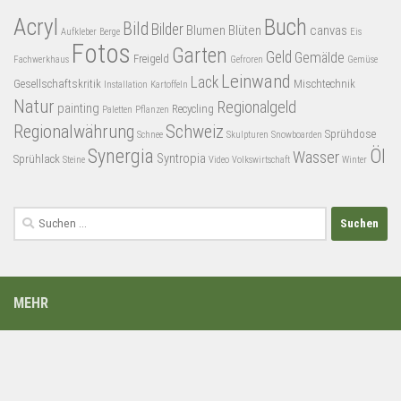
Acryl
Buch
Bild
Bilder
Blumen
Blüten
canvas
Aufkleber
Berge
Eis
Fotos
Garten
Geld
Gemälde
Freigeld
Fachwerkhaus
Gefroren
Gemüse
Leinwand
Lack
Gesellschaftskritik
Mischtechnik
Installation
Kartoffeln
Natur
Regionalgeld
painting
Recycling
Paletten
Pflanzen
Regionalwährung
Schweiz
Sprühdose
Schnee
Skulpturen
Snowboarden
Synergia
Öl
Wasser
Syntropia
Sprühlack
Steine
Video
Volkswirtschaft
Winter
Suchen
nach:
MEHR