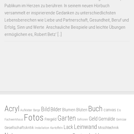
Publikum im Herzen zu berühren. In seinem neuen Hörbuch
versammelt er inspirierende Gedanken zu unterschiedlichsten
Lebensbereichen wie Liebe und Partnerschaft, Gesundheit, Beruf und
Erfolg, Sinn und Werte. Anschauliche Beispiele und leichte Übungen
ermöglichen es, Robert Betz' […]
Acryl
Buch
Bild
Bilder
Blumen
Blüten
canvas
Aufkleber
Berge
Eis
Fotos
Garten
Geld
Gemälde
Freigeld
Fachwerkhaus
Gefroren
Gemüse
Leinwand
Lack
Gesellschaftskritik
Mischtechnik
Installation
Kartoffeln