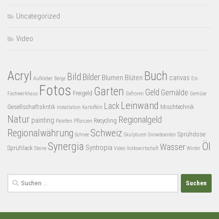
Uncategorized
Video
Acryl
Buch
Bild
Bilder
Blumen
Blüten
canvas
Aufkleber
Berge
Eis
Fotos
Garten
Geld
Gemälde
Freigeld
Fachwerkhaus
Gefroren
Gemüse
Leinwand
Lack
Gesellschaftskritik
Mischtechnik
Installation
Kartoffeln
Natur
Regionalgeld
painting
Recycling
Paletten
Pflanzen
Regionalwährung
Schweiz
Sprühdose
Schnee
Skulpturen
Snowboarden
Synergia
Öl
Wasser
Syntropia
Sprühlack
Steine
Video
Volkswirtschaft
Winter
Suchen
nach: