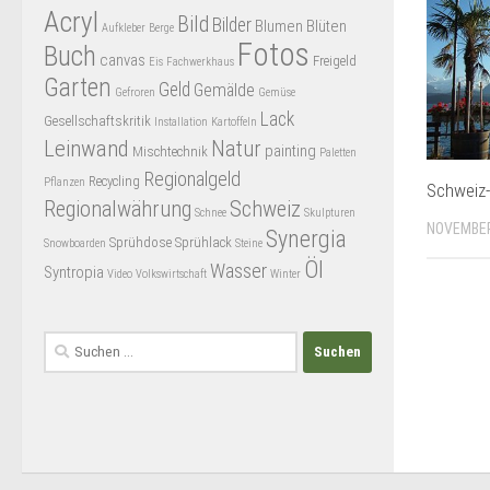
Acryl
Bild
Bilder
Blumen
Blüten
Aufkleber
Berge
Fotos
Buch
canvas
Freigeld
Eis
Fachwerkhaus
Garten
Geld
Gemälde
Gefroren
Gemüse
Lack
Gesellschaftskritik
Installation
Kartoffeln
Leinwand
Natur
painting
Mischtechnik
Paletten
Regionalgeld
Recycling
Pflanzen
Schweiz-
Regionalwährung
Schweiz
Schnee
Skulpturen
NOVEMBER
Synergia
Sprühdose
Sprühlack
Snowboarden
Steine
Öl
Wasser
Syntropia
Video
Volkswirtschaft
Winter
Suchen
nach: