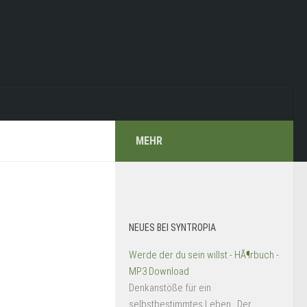
MEHR
NEUES BEI SYNTROPIA
Werde der du sein willst - HÃ¶rbuch -
MP3 Download
Denkanstöße für ein
selbstbestimmtes Leben Der