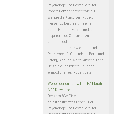
Psychologe und Bestsellerautor
Robert Betz beherrscht wie nur
wenige die Kunst, sein Publikum im
Herzen zu berühren. In seinem
neuen Hörbuch versammelt er
inspirierende Gedanken zu
unterschiedlichsten
Lebensbereichen wie Liebe und
Partnerschaft, Gesundheit, Beruf und
Erfolg, Sinn und Werte. Anschauliche
Beispiele und leichte Übungen
ermöglichen es, Robert Betz' […]
Werde der du sein willst - HÃ¶rbuch -
MP3 Download
Denkanstöße für ein
selbstbestimmtes Leben Der
Psychologe und Bestsellerautor