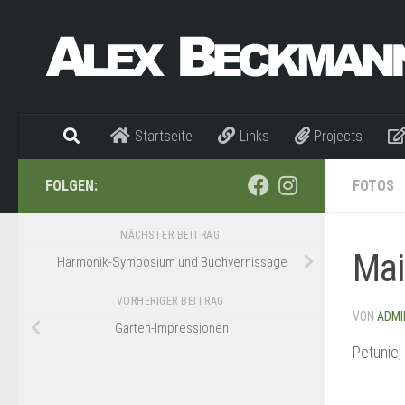
Zum Inhalt springen
Startseite
Links
Projects
FOLGEN:
FOTOS
NÄCHSTER BEITRAG
Mai
Harmonik-Symposium und Buchvernissage
VORHERIGER BEITRAG
VON
ADMI
Garten-Impressionen
Petunie,