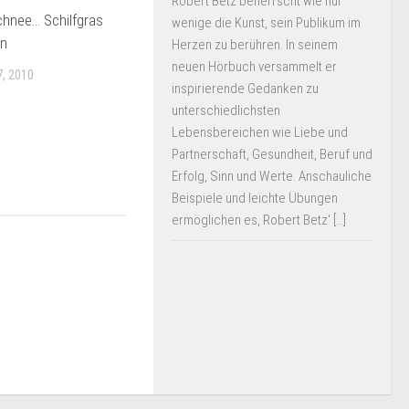
Robert Betz beherrscht wie nur
chnee… Schilfgras
wenige die Kunst, sein Publikum im
en
Herzen zu berühren. In seinem
neuen Hörbuch versammelt er
, 2010
inspirierende Gedanken zu
unterschiedlichsten
Lebensbereichen wie Liebe und
Partnerschaft, Gesundheit, Beruf und
Erfolg, Sinn und Werte. Anschauliche
Beispiele und leichte Übungen
ermöglichen es, Robert Betz' […]