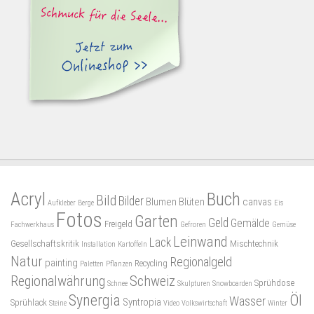
Acryl
Buch
Bild
Bilder
Blumen
Blüten
canvas
Aufkleber
Berge
Eis
Fotos
Garten
Geld
Gemälde
Freigeld
Fachwerkhaus
Gefroren
Gemüse
Leinwand
Lack
Gesellschaftskritik
Mischtechnik
Installation
Kartoffeln
Natur
Regionalgeld
painting
Recycling
Paletten
Pflanzen
Regionalwährung
Schweiz
Sprühdose
Schnee
Skulpturen
Snowboarden
Synergia
Öl
Wasser
Syntropia
Sprühlack
Steine
Video
Volkswirtschaft
Winter