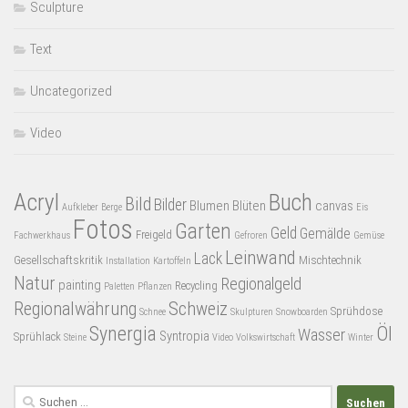
Sculpture
Text
Uncategorized
Video
Acryl
Buch
Bild
Bilder
Blumen
Blüten
canvas
Aufkleber
Berge
Eis
Fotos
Garten
Geld
Gemälde
Freigeld
Fachwerkhaus
Gefroren
Gemüse
Leinwand
Lack
Gesellschaftskritik
Mischtechnik
Installation
Kartoffeln
Natur
Regionalgeld
painting
Recycling
Paletten
Pflanzen
Regionalwährung
Schweiz
Sprühdose
Schnee
Skulpturen
Snowboarden
Synergia
Öl
Wasser
Syntropia
Sprühlack
Steine
Video
Volkswirtschaft
Winter
Suchen