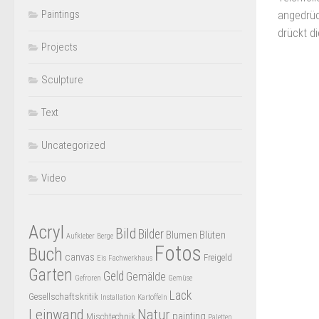
Paintings
angedrüc
drückt di
Projects
Sculpture
Text
Uncategorized
Video
Acryl
Bild
Bilder
Blumen
Blüten
Aufkleber
Berge
Fotos
Buch
canvas
Freigeld
Eis
Fachwerkhaus
Garten
Geld
Gemälde
Gefroren
Gemüse
Lack
Gesellschaftskritik
Installation
Kartoffeln
Leinwand
Natur
painting
Mischtechnik
Paletten