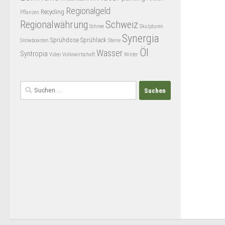
Regionalgeld
Recycling
Pflanzen
Regionalwährung
Schweiz
Schnee
Skulpturen
Synergia
Sprühdose
Sprühlack
Snowboarden
Steine
Öl
Wasser
Syntropia
Video
Volkswirtschaft
Winter
Suchen
nach: