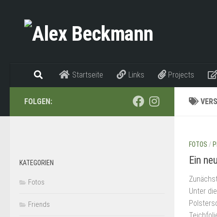
Zum Inhalt springen
Startseite
Links
Projects
FOLGEN:
VER
FOTOS
/
P
Ein ne
KATEGORIEN
Zunächst
Fotos
Unter di
Polsters
Friends
Teichfoli