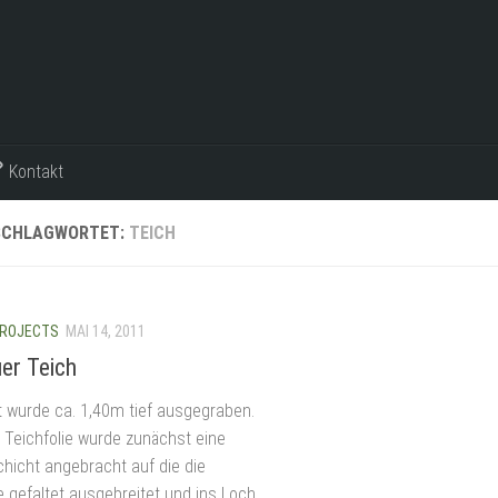
Kontakt
SCHLAGWORTET:
TEICH
ROJECTS
MAI 14, 2011
uer Teich
 wurde ca. 1,40m tief ausgegraben.
e Teichfolie wurde zunächst eine
chicht angebracht auf die die
e gefaltet ausgebreitet und ins Loch