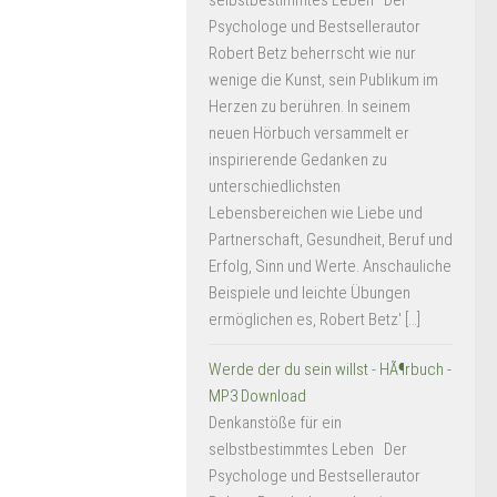
selbstbestimmtes Leben Der
Psychologe und Bestsellerautor
Robert Betz beherrscht wie nur
wenige die Kunst, sein Publikum im
Herzen zu berühren. In seinem
neuen Hörbuch versammelt er
inspirierende Gedanken zu
unterschiedlichsten
Lebensbereichen wie Liebe und
Partnerschaft, Gesundheit, Beruf und
Erfolg, Sinn und Werte. Anschauliche
Beispiele und leichte Übungen
ermöglichen es, Robert Betz' […]
Werde der du sein willst - HÃ¶rbuch -
MP3 Download
Denkanstöße für ein
selbstbestimmtes Leben Der
Psychologe und Bestsellerautor