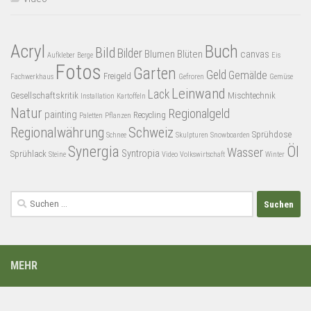
Acryl
Buch
Bild
Bilder
Blumen
Blüten
canvas
Aufkleber
Berge
Eis
Fotos
Garten
Geld
Gemälde
Freigeld
Fachwerkhaus
Gefroren
Gemüse
Leinwand
Lack
Gesellschaftskritik
Mischtechnik
Installation
Kartoffeln
Natur
Regionalgeld
painting
Recycling
Paletten
Pflanzen
Regionalwährung
Schweiz
Sprühdose
Schnee
Skulpturen
Snowboarden
Synergia
Öl
Wasser
Syntropia
Sprühlack
Steine
Video
Volkswirtschaft
Winter
Suchen
nach:
MEHR