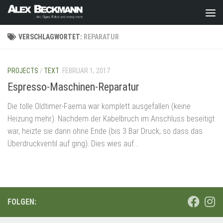
Zum Inhalt springen
VERSCHLAGWORTET:
REPARATUR
PROJECTS
/
TEXT
FEBRUAR 1, 2017
Espresso-Maschinen-Reparatur
Die tolle Oldtimer-Faema war komplett ausgefallen (keine
Heizung mehr). Nachdem der Kabelbruch im Anschluss beseitigt
war, heizte sie dann ohne Ende (bis 3 Bar Druck, so dass das
Überdruckventil auf ging). Dies wies auf...
FOLGEN: