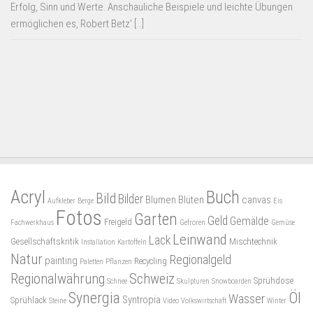
Erfolg, Sinn und Werte. Anschauliche Beispiele und leichte Übungen
ermöglichen es, Robert Betz' […]
Acryl
Buch
Bild
Bilder
Blumen
Blüten
canvas
Aufkleber
Berge
Eis
Fotos
Garten
Geld
Gemälde
Freigeld
Fachwerkhaus
Gefroren
Gemüse
Leinwand
Lack
Gesellschaftskritik
Mischtechnik
Installation
Kartoffeln
Natur
Regionalgeld
painting
Recycling
Paletten
Pflanzen
Regionalwährung
Schweiz
Sprühdose
Schnee
Skulpturen
Snowboarden
Synergia
Öl
Wasser
Syntropia
Sprühlack
Steine
Video
Volkswirtschaft
Winter